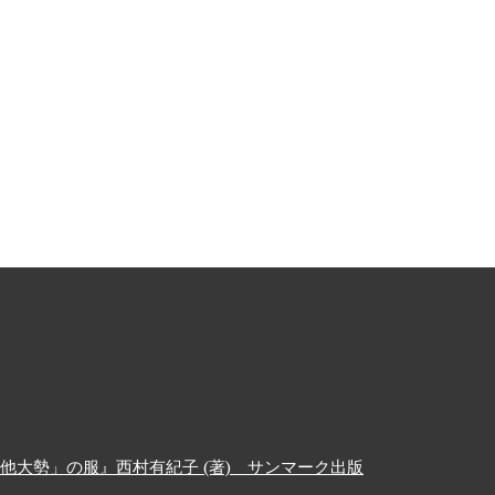
大勢」の服』西村有紀子 (著) サンマーク出版