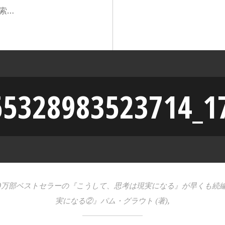
65328983523714_1
20万部ベストセラーの『こうして、思考は現実になる』が早くも続
実になる②』パム・グラウト (著),