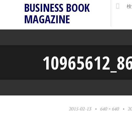
BUSINESS BOOK
MAGAZINE
10965612_8
2015-02-13
•
640 × 640
•