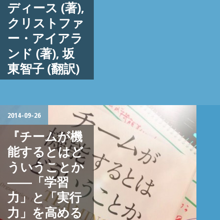
ディース (著),
クリストファ
ー・アイアラ
ンド (著), 坂
東智子 (翻訳)
2014-09-26
『チームが機
能するとはど
ういうことか
――「学習
力」と「実行
力」を高める