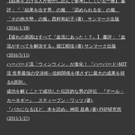
【結果を上げる人が密かに読んで参考にしている一冊】 書
評：『「結果を出す男」の服、「認められる女」の服、
「その他大勢」の服』西村有紀子 (著) サンマーク出版
(2016/1/18)
【疲れの原因はすべて『血流にあった！？』】 書評：『血
流がすべてを解決する』堀江昭佳 (著) サンマーク出版
(2016/3/11)
ハーバード流「ウィンウィン」が進化！ 『ハーバード×MIT
流 世界最強の交渉術—信頼関係を壊さずに最大の成果を得
る6原則』
成功を解くことで成功した伝説的な男の評伝 『デール・
カーネギー』 スティーブン・ワッツ (著),
『バカになるほど、本を読め』神田 昌典 (著) PHP研究所
(2015/1/27)