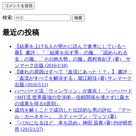
検索:
最近の投稿
【結果を上げる人が密かに読んで参考にしている一
冊】 書評：『「結果を出す男」の服、「認められる
女」の服、「その他大勢」の服』西村有紀子 (著) サ
ンマーク出版 (2016/1/18)
【疲れの原因はすべて『血流にあった！？』】 書評：
『血流がすべてを解決する』堀江昭佳 (著) サンマーク
出版 (2016/3/11)
ハーバード流「ウィンウィン」が進化！ 『ハーバード
×MIT流 世界最強の交渉術—信頼関係を壊さずに最大
の成果を得る6原則』
成功を解くことで成功した伝説的な男の評伝 『デー
ル・カーネギー』 スティーブン・ワッツ (著),
『バカになるほど、本を読め』神田 昌典 (著) PHP研究
所 (2015/1/27)