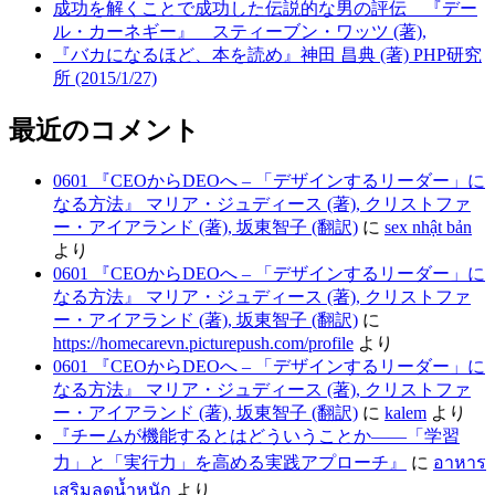
成功を解くことで成功した伝説的な男の評伝 『デー
ル・カーネギー』 スティーブン・ワッツ (著),
『バカになるほど、本を読め』神田 昌典 (著) PHP研究
所 (2015/1/27)
最近のコメント
0601 『CEOからDEOへ – 「デザインするリーダー」に
なる方法』 マリア・ジュディース (著), クリストファ
ー・アイアランド (著), 坂東智子 (翻訳)
に
sex nhật bản
より
0601 『CEOからDEOへ – 「デザインするリーダー」に
なる方法』 マリア・ジュディース (著), クリストファ
ー・アイアランド (著), 坂東智子 (翻訳)
に
https://homecarevn.picturepush.com/profile
より
0601 『CEOからDEOへ – 「デザインするリーダー」に
なる方法』 マリア・ジュディース (著), クリストファ
ー・アイアランド (著), 坂東智子 (翻訳)
に
kalem
より
『チームが機能するとはどういうことか――「学習
力」と「実行力」を高める実践アプローチ』
に
อาหาร
เสริมลดน้ำหนัก
より