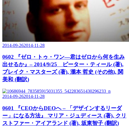
2014-09-26
2014-11-28
0602 『ゼロ・トゥ・ワン―君はゼロから何を生み
出せるか』– 2014/9/25 ピーター・ティール (著),
ブレイク・マスターズ (著), 瀧本 哲史 (その他), 関
美和 (翻訳)
2014-09-26
2014-11-28
0601 『CEOからDEOへ – 「デザインするリーダ
ー」になる方法』 マリア・ジュディース (著), クリ
ストファー・アイアランド (著), 坂東智子 (翻訳)