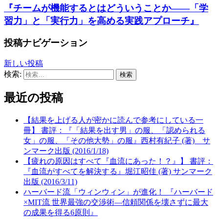
『チームが機能するとはどういうことか――「学
習力」と「実行力」を高める実践アプローチ』
投稿ナビゲーション
新しい投稿
検索:
最近の投稿
【結果を上げる人が密かに読んで参考にしている一
冊】 書評：『「結果を出す男」の服、「認められる
女」の服、「その他大勢」の服』西村有紀子 (著) サ
ンマーク出版 (2016/1/18)
【疲れの原因はすべて『血流にあった！？』】 書評：
『血流がすべてを解決する』堀江昭佳 (著) サンマーク
出版 (2016/3/11)
ハーバード流「ウィンウィン」が進化！ 『ハーバード
×MIT流 世界最強の交渉術—信頼関係を壊さずに最大
の成果を得る6原則』